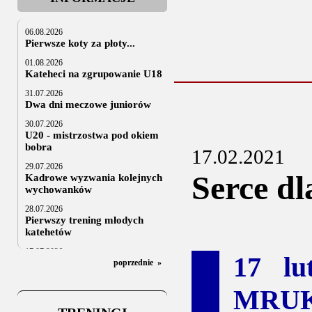
06.08.2026
Pierwsze koty za płoty...
01.08.2026
Kateheci na zgrupowanie U18
31.07.2026
Dwa dni meczowe juniorów
30.07.2026
U20 - mistrzostwa pod okiem
bobra
17.02.2021
29.07.2026
Serce dl
Kadrowe wyzwania kolejnych
wychowanków
28.07.2026
Pierwszy trening młodych
katehetów
17.07.2026
17 lu
U20: z kraju i z zagranicy
poprzednie
»
07.07.2026
MRUK
Za trzy tygodnie na lód