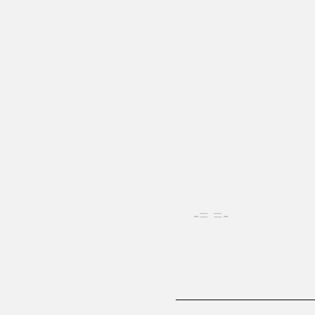
-= =-