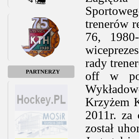
Sportoweg
trenerów r
76, 1980
wiceprezes
rady trene
PARTNERZY
off w po
Wykładow
Krzyżem 
2011r. za 
został uh