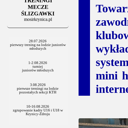
TRENINGI
06.07.2025
Towa
Stowarzyszenie po Walnym
MECZE
ŚLIZGAWKI
zawod
mosirkrynica.pl
klub
wykł
syste
mini h
intern