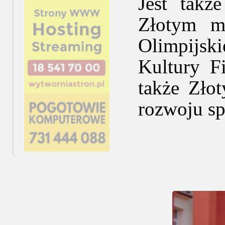
Jest takż
Złotym m
Olimpijsk
Kultury F
także Zło
rozwoju sp