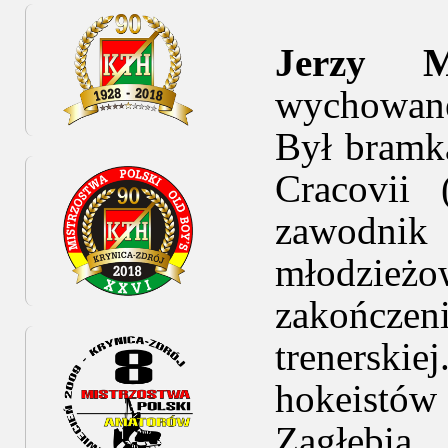
Jerzy 
wychowan
Był bramka
Cracovii
zawodni
młodzież
zakończen
trenerski
hokeistów
Zagłębia