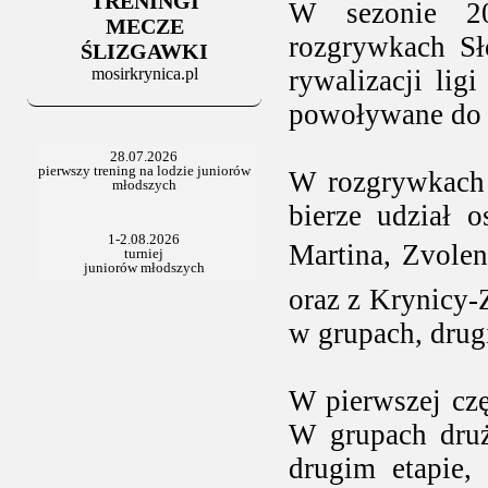
TRENINGI
W sezonie 2
MECZE
rozgrywkach Sło
ŚLIZGAWKI
mosirkrynica.pl
rywalizacji li
powoływane do r
W rozgrywkach 
bierze udział 
Martina, Zvoleni
oraz z Krynicy-
w grupach, drug
W pierwszej czę
W grupach dru
drugim etapie,