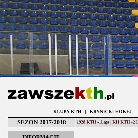
KLUBY KTH
|
KRYNICKI HOKEJ
SEZON 2017/2018
1928 KTH
-1Liga |
KH KTH
-2 L
INFORMACJE