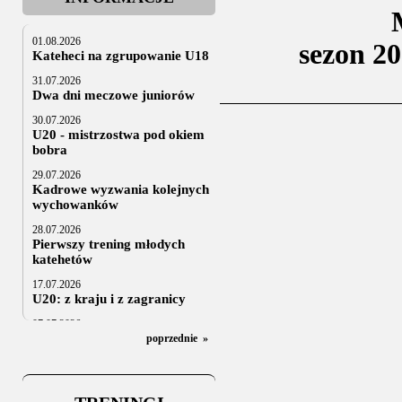
01.08.2026
sezon 20
Kateheci na zgrupowanie U18
31.07.2026
Dwa dni meczowe juniorów
30.07.2026
U20 - mistrzostwa pod okiem
bobra
29.07.2026
Kadrowe wyzwania kolejnych
wychowanków
28.07.2026
Pierwszy trening młodych
katehetów
17.07.2026
U20: z kraju i z zagranicy
07.07.2026
Za trzy tygodnie na lód
poprzednie
»
06.07.2025
Stowarzyszenie po Walnym