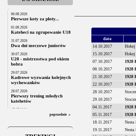
06.08.2026
Pierwsze koty za płoty...
01.08.2026
Kateheci na zgrupowanie U18
data
31.07.2026
Dwa dni meczowe juniorów
14.10.2017
Hokej
15.10.2017
Hokej
30.07.2026
U20 - mistrzostwa pod okiem
07.10.2017
1928
bobra
08.10.2017
1928
29.07.2026
21.10.2017
1928
Kadrowe wyzwania kolejnych
wychowanków
22.10.2017
1928
28.07.2026
28.10.2017
Stocz
Pierwszy trening młodych
29.10.2017
Stocz
katehetów
04.11.2017
1928
17.07.2026
U20: z kraju i z zagranicy
poprzednie
»
05.11.2017
1928
18.11.2017
Nesta
07.07.2026
Za trzy tygodnie na lód
19.11.2017
Nesta