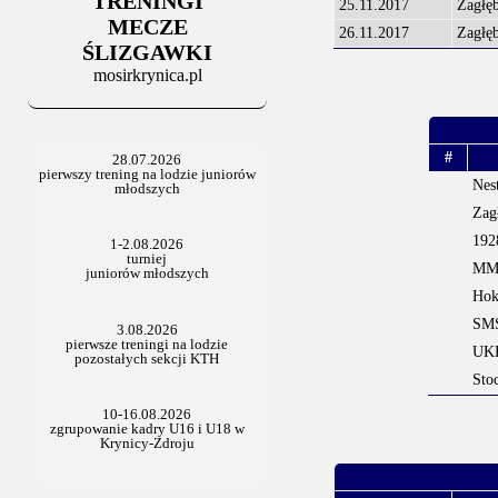
TRENINGI
06.07.2025
25.11.2017
Zagłę
Stowarzyszenie po Walnym
MECZE
26.11.2017
Zagłę
ŚLIZGAWKI
mosirkrynica.pl
#
Nes
Zag
192
MMK
Hok
SMS
UKH
Sto