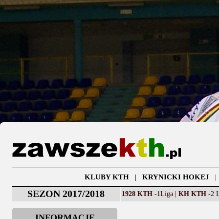
KLUBY KTH
|
KRYNICKI HOKEJ
SEZON 2017/2018
1928 KTH
-1Liga |
KH KTH
-2 L
INFORMACJE