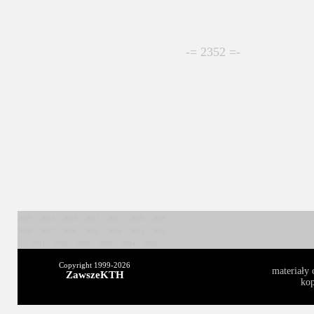
-= 2352 =-
2025
2024
2023
2022
2021
2020
2019
2018
2017
2016
2015
2014
2013
2012
2011
2010
2009
2008
2004
2003
Copyright 1999-
2026
materiały 
ZawszeKTH
kop