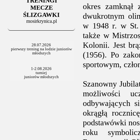
TRENINGI
okres zamknął 
MECZE
ŚLIZGAWKI
dwukrotnym olim
mosirkrynica.pl
w 1948 r. w St. 
także w Mistrzo
Kolonii. Jest b
(1956). Po zako
sportowym, czło
Szanowny Jubilat
możliwości uc
odbywających s
okrągłą rocznic
podstawówki nos
roku symbolic