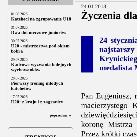
24.01.2018
Życzenia dla
01.08.2026
Kateheci na zgrupowanie U18
31.07.2026
Dwa dni meczowe juniorów
24 styczni
30.07.2026
U20 - mistrzostwa pod okiem
najstars
bobra
Krynickie
29.07.2026
Kadrowe wyzwania kolejnych
medalista 
wychowanków
28.07.2026
Pierwszy trening młodych
katehetów
Pan Eugeniusz, r
17.07.2026
U20: z kraju i z zagranicy
macierzystego 
07.07.2026
dziewięćdziesię
Za trzy tygodnie na lód
poprzednie
»
koronę Mistrza 
06.07.2025
Stowarzyszenie po Walnym
Przez krótki cza