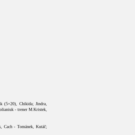
k (5+20), Chikida; Jindra,
ianiuk - trener M.Kristek,
ák, Cach - Tománek, Kutáč;