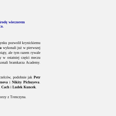
środę wieczorem
ca.
dynku pozwolił krynickiemu
a
wykonali już w pierwszej
piąty, ale tym razem rywale
y w ostatniej części meczu
okonali bramkarza Academy.
trzelców, podobnie jak
Petr
imova
i
Nikity Pichuyeva
.
 Cach
i
Ludek Kuncek
.
torzy z Trenczyna.