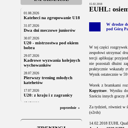
15.02.2018
EUHL: osiem
01.08.2026
Kateheci na zgrupowanie U18
W drodze do
31.07.2026
pod Górą Pa
Dwa dni meczowe juniorów
30.07.2026
U20 - mistrzostwa pod okiem
W tej części rozgrywek
bobra
zespołowi utrzymać dru
29.07.2026
tercji aplikując przyje
Kadrowe wyzwania kolejnych
nie pozostali dłużni z
wychowanków
praktycznie wskazały z
28.07.2026
Wynik ostatecznie w 59
Pierwszy trening młodych
katehetów
Worek z bramkami roz
17.07.2026
Kopyttsov
. Wyniku do
U20: z kraju i z zagranicy
Sześciu innych graczy 
07.07.2026
Za tydzień, również w ś
Za trzy tygodnie na lód
poprzednie
»
(e2rds)
06.07.2025
Stowarzyszenie po Walnym
14.02.2018 EUHL Quali