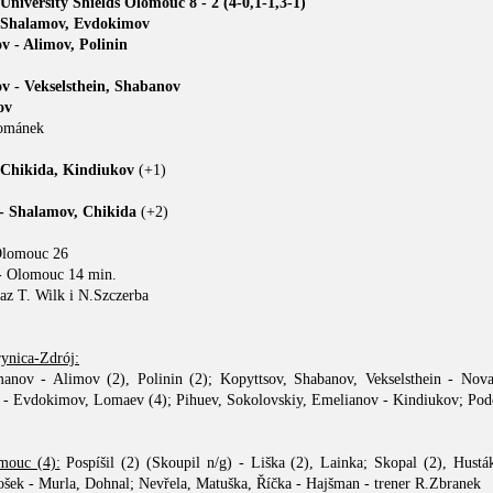
iversity Shields Olomouc 8 - 2 (4-0,1-1,3-1)
- Shalamov, Evdokimov
v - Alimov, Polinin
v - Vekselsthein, Shabanov
ov
ománek
 Chikida, Kindiukov
(+1)
- Shalamov, Chikida
(+2)
 Olomouc 26
- Olomouc 14 min.
raz T. Wilk i N.Szczerba
nica-Zdrój:
anov - Alimov (2), Polinin (2); Kopyttsov, Shabanov, Vekselsthein - Nova
- Evdokimov, Lomaev (4); Pihuev, Sokolovskiy, Emelianov - Kindiukov; Podol
mouc (4):
Pospíšil (2) (Skoupil n/g) - Liška (2), Lainka; Skopal (2), Hust
ošek - Murla, Dohnal; Nevřela, Matuška, Říčka - Hajšman - trener R.Zbranek