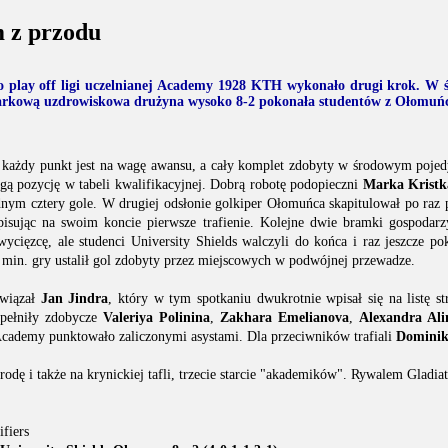
 z przodu
 play off ligi uczelnianej Academy 1928 KTH wykonało drugi krok. W 
rkową uzdrowiskowa drużyna wysoko 8-2 pokonała studentów z Ołomuń
 każdy punkt jest na wagę awansu, a cały komplet zdobyty w środowym poje
gą pozycję w tabeli kwalifikacyjnej. Dobrą robotę podopieczni
Marka Kristk
zdnym cztery gole. W drugiej odsłonie golkiper Ołomuńca skapitulował po raz 
apisując na swoim koncie pierwsze trafienie. Kolejne dwie bramki gospodarz
wycięzcę, ale studenci University Shields walczyli do końca i raz jeszcze p
 min. gry ustalił gol zdobyty przez miejscowych w podwójnej przewadze.
wiązał
Jan Jindra
, który w tym spotkaniu dwukrotnie wpisał się na listę s
pełniły zdobycze
Valeriya Polinina
,
Zakhara Emelianova
,
Alexandra Al
Academy punktowało zaliczonymi asystami. Dla przeciwników trafiali
Dominik
rodę i także na krynickiej tafli, trzecie starcie "akademików". Rywalem Gladia
fiers