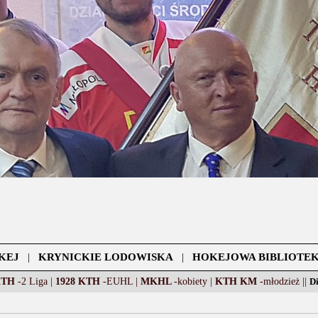
KEJ
|
KRYNICKIE LODOWISKA
|
HOKEJOWA BIBLIOTE
KTH
-2 Liga |
1928 KTH
-EUHL |
MKHL
-kobiety |
KTH KM
-młodzież ||
D