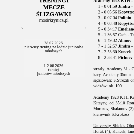
TRENINGI
Academy 1928 KTH - Un
MECZE
1 - 0 01:59
Jindra 
2 - 0 05:56
Kopyttso
ŚLIZGAWKI
3 - 0 07:04
Polinin
mosirkrynica.pl
4 - 0 08:48
Kopyttso
5 - 0 34:17
Emelian
5 - 1 36:57 Cach - T
6 - 1 49:32
Alimov
7 - 1 52:57
Jindra -
7 - 2 53:30 Kuncek
8 - 2 58:41
Pichuev 
strzały: Academy 31 -
kary: Academy 35min. 
sędziowali: S.Strózik o
widzów: ok. 100
Academy 1928 KTH Kry
Kitayev, od 35:10 Rom
Morozov, Shalamov (2) 
kierownik S.Krokosz
University Shields Olo
Horák (4), Kuncek, Jan