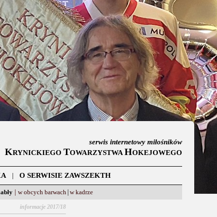
serwis internetowy miłośników
K
T
H
RYNICKIEGO
OWARZYSTWA
OKEJOWEGO
KA
|
O SERWISIE ZAWSZEKTH
iabły
|
w obcych barwach
|
w kadrze
informacje 2017/18