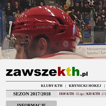
KLUBY KTH
|
KRYNICKI HOKEJ
SEZON 2017/2018
1928 KTH
-1Liga |
KH KTH
-2 L
INFORMACJE