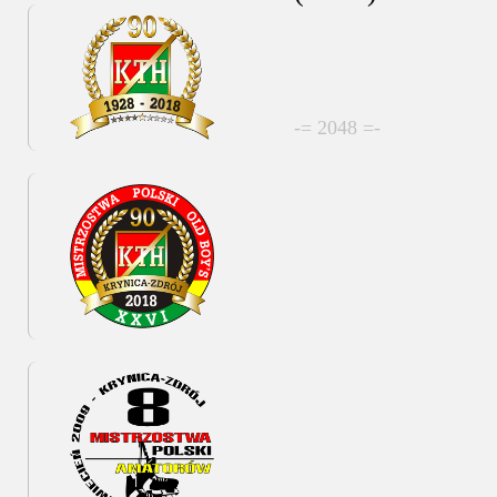
-= 2048 =-