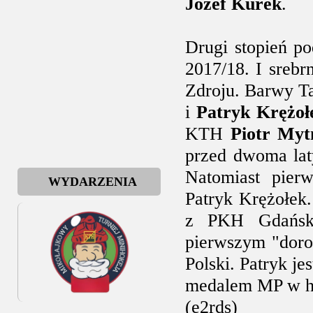
Józef Kurek
.
Drugi stopień p
2017/18. I srebr
Zdroju. Barwy T
i
Patryk Krężoł
KTH
Piotr Myt
przed dwoma lat
Natomiast pierw
WYDARZENIA
Patryk Krężołek.
z PKH Gdańsk
pierwszym "doros
Polski. Patryk 
medalem MP w ho
(e2rds)