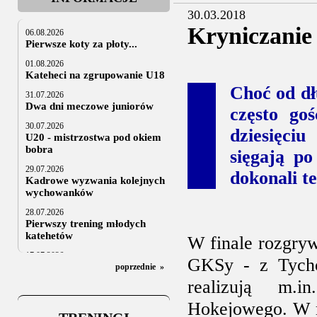
30.03.2018
Kryniczanie 
06.08.2026
Pierwsze koty za płoty...
01.08.2026
Kateheci na zgrupowanie U18
Choć od dł
31.07.2026
Dwa dni meczowe juniorów
często go
30.07.2026
dziesięci
U20 - mistrzostwa pod okiem
bobra
sięgają p
29.07.2026
dokonali 
Kadrowe wyzwania kolejnych
wychowanków
28.07.2026
Pierwszy trening młodych
katehetów
W finale rozgryw
17.07.2026
GKSy - z Tych
U20: z kraju i z zagranicy
poprzednie
»
realizują m.i
07.07.2026
Za trzy tygodnie na lód
Hokejowego. W ry