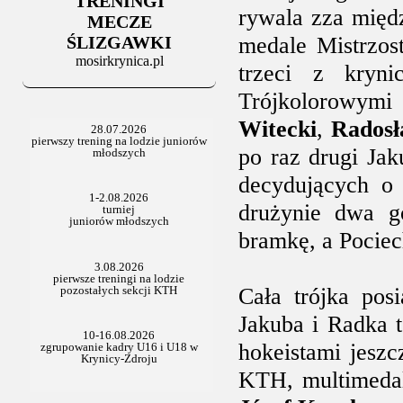
TRENINGI
06.07.2025
rywala zza między
Stowarzyszenie po Walnym
MECZE
ŚLIZGAWKI
medale Mistrzos
mosirkrynica.pl
trzeci z kryn
Trójkolorowymi
Witecki
,
Radosł
po raz drugi Ja
decydujących o 
drużynie dwa go
bramkę, a Pocie
Cała trójka pos
Jakuba i Radka t
hokeistami jesz
KTH, multimeda