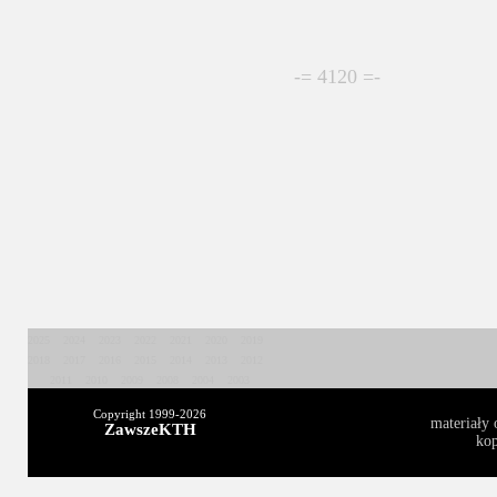
-= 4120 =-
2025
2024
2023
2022
2021
2020
2019
2018
2017
2016
2015
2014
2013
2012
2011
2010
2009
2008
2004
2003
Copyright 1999-
2026
materiały 
ZawszeKTH
kop