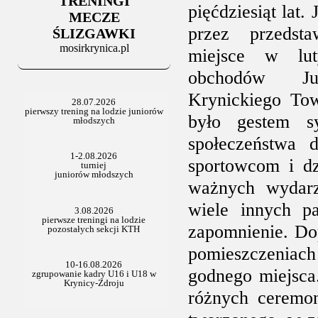
TRENINGI
06.07.2025
pięćdziesiąt lat.
Stowarzyszenie po Walnym
MECZE
przez przedsta
ŚLIZGAWKI
mosirkrynica.pl
miejsce w lu
obchodów Ju
Krynickiego To
było gestem sy
społeczeństwa 
sportowcom i d
ważnych wydarz
wiele innych p
zapomnienie. Do
pomieszczeniach
godnego miejsca
różnych ceremon