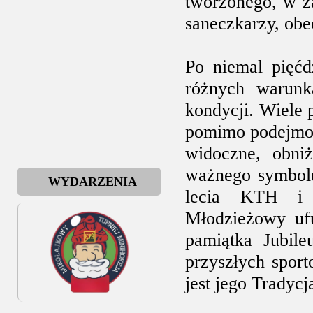
tworzonego, w za
saneczkarzy, ob
Po niemal pięćd
różnych warunka
kondycji. Wiele 
pomimo podejmowa
widoczne, obniż
ważnego symbolu
WYDARZENIA
lecia KTH i 
Młodzieżowy ufu
pamiątka Jubile
przyszłych spor
jest jego Tradycja