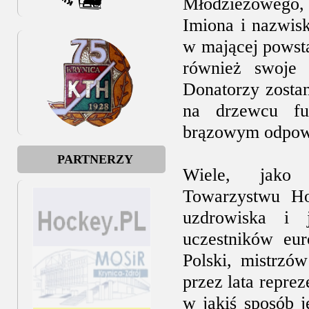
Młodzieżowego, 
Imiona i nazwis
w mającej powsta
również swoje 
Donatorzy zosta
na drzewcu fu
brązowym odpowie
PARTNERZY
Wiele, jako 
Towarzystwu Ho
uzdrowiska i 
uczestników eur
Polski, mistrzó
przez lata repre
w jakiś sposób 