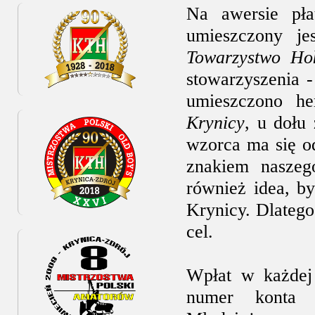
Na awersie pła
umieszczony j
Towarzystwo Ho
stowarzyszenia 
umieszczono h
Krynicy
, u dołu
wzorca ma się o
znakiem naszego
również idea, b
Krynicy. Dlatego
cel.
Wpłat w każdej
numer konta