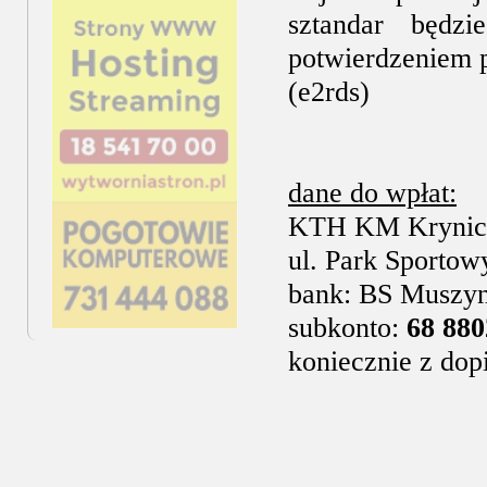
sztandar będz
potwierdzeniem 
(e2rds)
dane do wpłat:
KTH KM Krynic
ul. Park Sportow
bank: BS Muszyn
subkonto:
68 880
koniecznie z dop