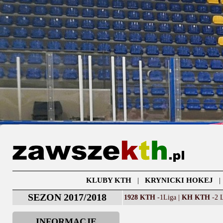
KLUBY KTH
|
KRYNICKI HOKEJ
SEZON 2017/2018
1928 KTH
-1Liga |
KH KTH
-2 L
INFORMACJE