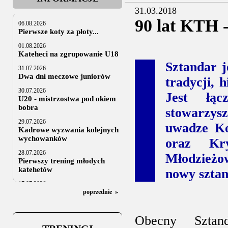
31.03.2018
90 lat KTH 
06.08.2026
Pierwsze koty za płoty...
01.08.2026
Kateheci na zgrupowanie U18
Sztandar j
31.07.2026
Dwa dni meczowe juniorów
tradycji, h
30.07.2026
Jest łąc
U20 - mistrzostwa pod okiem
bobra
stowarzysz
29.07.2026
uwadze Ko
Kadrowe wyzwania kolejnych
wychowanków
oraz Kr
28.07.2026
Młodzieżo
Pierwszy trening młodych
katehetów
nowy szta
17.07.2026
U20: z kraju i z zagranicy
poprzednie
»
07.07.2026
Za trzy tygodnie na lód
Obecny Szta