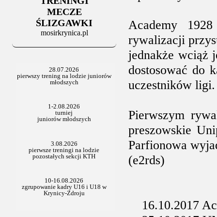
TRENINGI
06.07.2025
Stowarzyszenie po Walnym
MECZE
ŚLIZGAWKI
Academy 1928 
mosirkrynica.pl
rywalizacji przys
jednakże wciąż 
dostosować do ka
uczestników ligi.
Pierwszym rywal
preszowskie Uni
Parfionowa wyjad
(e2rds)
16.10.2017 Aca