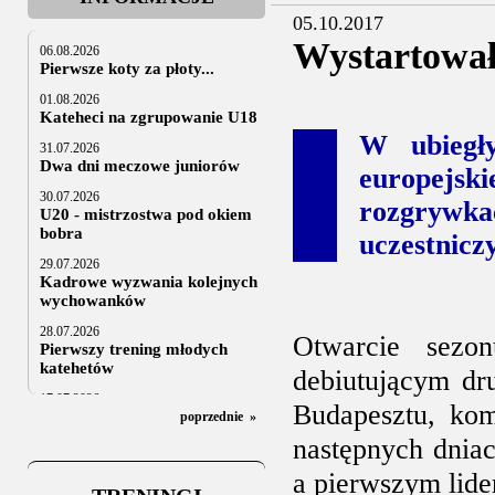
05.10.2017
Wystartowa
06.08.2026
Pierwsze koty za płoty...
01.08.2026
Kateheci na zgrupowanie U18
W ubiegł
31.07.2026
Dwa dni meczowe juniorów
europejs
30.07.2026
rozgrywka
U20 - mistrzostwa pod okiem
bobra
uczestnicz
29.07.2026
Kadrowe wyzwania kolejnych
wychowanków
28.07.2026
Otwarcie sezo
Pierwszy trening młodych
katehetów
debiutującym dr
17.07.2026
Budapesztu, ko
U20: z kraju i z zagranicy
poprzednie
»
następnych dniac
07.07.2026
Za trzy tygodnie na lód
a pierwszym lide